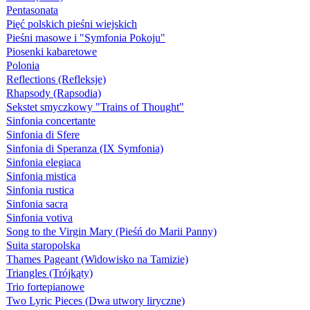
Pentasonata
Pięć polskich pieśni wiejskich
Pieśni masowe i "Symfonia Pokoju"
Piosenki kabaretowe
Polonia
Reflections (Refleksje)
Rhapsody (Rapsodia)
Sekstet smyczkowy "Trains of Thought"
Sinfonia concertante
Sinfonia di Sfere
Sinfonia di Speranza (IX Symfonia)
Sinfonia elegiaca
Sinfonia mistica
Sinfonia rustica
Sinfonia sacra
Sinfonia votiva
Song to the Virgin Mary (Pieśń do Marii Panny)
Suita staropolska
Thames Pageant (Widowisko na Tamizie)
Triangles (Trójkąty)
Trio fortepianowe
Two Lyric Pieces (Dwa utwory liryczne)