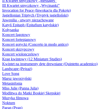
II Kwartet smyczkowy „Messages”
III Kwartet smyczkowy „Wycinanki”
Invocation for Peace (Inwokacja dla Pokoju)
Jagiellonian Triptych (Tryptyk jagielloński)
Juwenilia - utwory niezachowane
Katyń Epitaph (Epitafium katyńskie)
Kołysanka
Koncert fagotowy
Koncert fortepianowy
Koncert gotycki (Concerto in modo antico)
Koncert skrzypcowy
Koncert wiolonczelowy
Krąg kwintowy (12 Miniature Studies)
Kwintet na instrumenty dęte drewniane (Quintetto academico)
Landscape (Pejzaż)
Love Song
Marsz jaworzyński
Metasinfonia
Miss Julie (Panna Julia)
Modlitwa do Matki Boskiej Skępskiej
Muzyka filmowa
Nokturn
Paean (Pean)