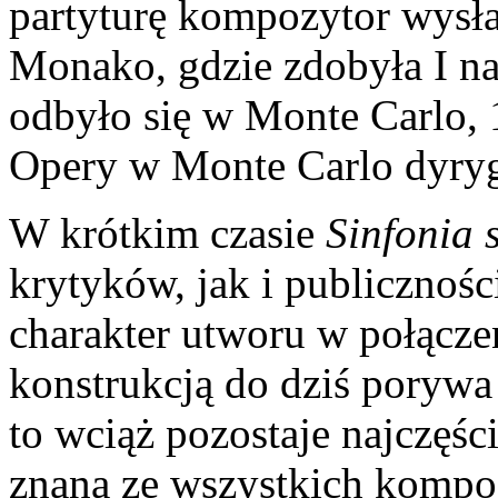
partyturę kompozytor wysła
Monako, gdzie zdobyła I n
odbyło się w Monte Carlo, 1
Opery w Monte Carlo dyry
W krótkim czasie
Sinfonia 
krytyków, jak i publicznoś
charakter utworu w połącze
konstrukcją do dziś porywa
to wciąż pozostaje najczęśc
znaną ze wszystkich kompo