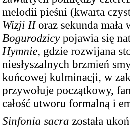
melodii pieśni (kwarta czy
Wizji II
oraz sekunda mała
Bogurodzicy
pojawia się nat
Hymnie
, gdzie rozwijana s
niesłyszalnych brzmień sm
końcowej kulminacji, w za
przywołuje początkowy, fan
całość utworu formalną i e
Sinfonia sacra
została ukoń