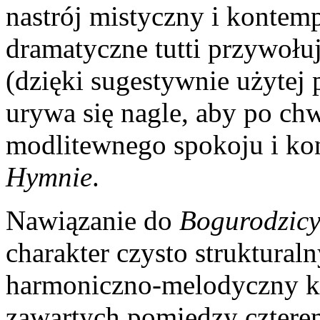
nastrój mistyczny i kontem
dramatyczne tutti przywołu
(dzięki sugestywnie użytej 
urywa się nagle, aby po chw
modlitewnego spokoju i kon
Hymnie
.
Nawiązanie do
Bogurodzic
charakter czysto struktural
harmoniczno-melodyczny k
zawartych pomiędzy czter