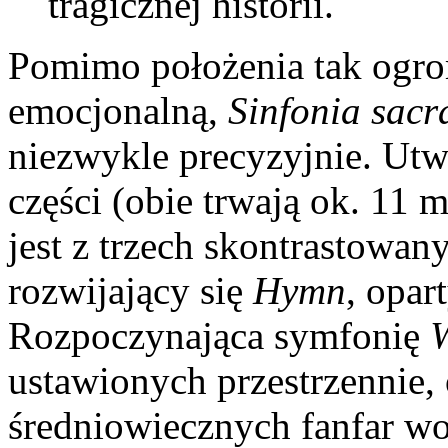
tragicznej historii.
Pomimo położenia tak ogro
emocjonalną,
Sinfonia sacr
niezwykle precyzyjnie. Utw
części (obie trwają ok. 11 
jest z trzech skontrastowa
rozwijający się
Hymn
, opar
Rozpoczynająca symfonię
W
ustawionych przestrzennie, 
średniowiecznych fanfar w