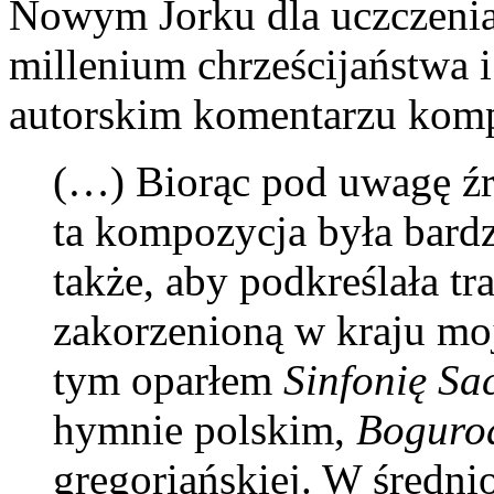
Nowym Jorku dla uczczenia
millenium chrześcijaństwa 
autorskim komentarzu komp
(…) Biorąc pod uwagę źró
ta kompozycja była bardz
także, aby podkreślała tr
zakorzenioną w kraju mo
tym oparłem
Sinfonię Sa
hymnie polskim,
Boguro
gregoriańskiej. W średn