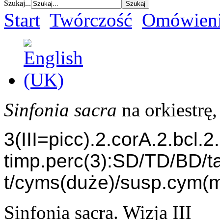
Szukaj...
Start
Twórczość
Omówieni
Sinfonia sacra
na orkiestrę
3(III=picc).2.corA.2.bcl.2
timp.perc(3):SD/TD/BD/t
t/cyms(duże)/susp.cym(m
Sinfonia sacra. Wizja III