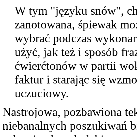
W tym "języku snów", ch
zanotowana, śpiewak moż
wybrać podczas wykonani
użyć, jak też i sposób fr
ćwierćtonów w partii wo
faktur i starając się wzm
uczuciowy.
Nastrojowa, pozbawiona tek
niebanalnych poszukiwań 