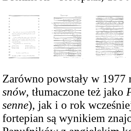
Zarówno powstały w 1977
snów
, tłumaczone też jako
senne
), jak i o rok wcześni
fortepian są wynikiem znaj