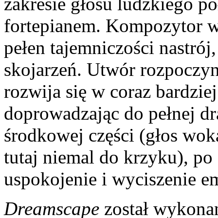
zakresie głosu ludzkiego 
fortepianem. Kompozytor w
pełen tajemniczości nastrój
skojarzeń. Utwór rozpoczyna
rozwija się w coraz bardzie
doprowadzając do pełnej d
środkowej części (głos wok
tutaj niemal do krzyku), p
uspokojenie i wyciszenie em
Dreamscape
został wykonan