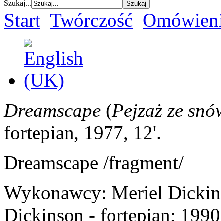
Szukaj...
Start
Twórczość
Omówieni
Dreamscape
(
Pejzaż ze snó
fortepian, 1977, 12'.
Dreamscape /fragment/
Wykonawcy: Meriel Dickins
Dickinson - fortepian;