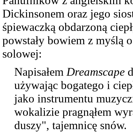
Panufników z angielskim k
Dickinsonem oraz jego siost
śpiewaczką obdarzoną cie
powstały bowiem z myślą o 
solowej:
Napisałem
Dreamscape
d
używając bogatego i ciep
jako instrumentu muzyczn
wokalizie pragnąłem wy
duszy", tajemnicę snów.