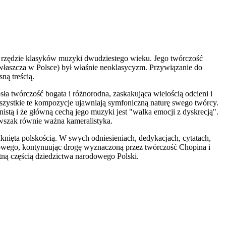
 w rzędzie klasyków muzyki dwudziestego wieku. Jego twórczość
łaszcza w Polsce) był właśnie neoklasycyzm. Przywiązanie do
ną treścią.
 twórczość bogata i różnorodna, zaskakująca wielością odcieni i
wszystkie te kompozycje ujawniają symfoniczną naturę swego twórcy.
tą i że główną cechą jego muzyki jest "walka emocji z dyskrecją".
a wszak równie ważna kameralistyka.
nięta polskością. W swych odniesieniach, dedykacjach, cytatach,
dowego, kontynuując drogę wyznaczoną przez twórczość Chopina i
tną częścią dziedzictwa narodowego Polski.