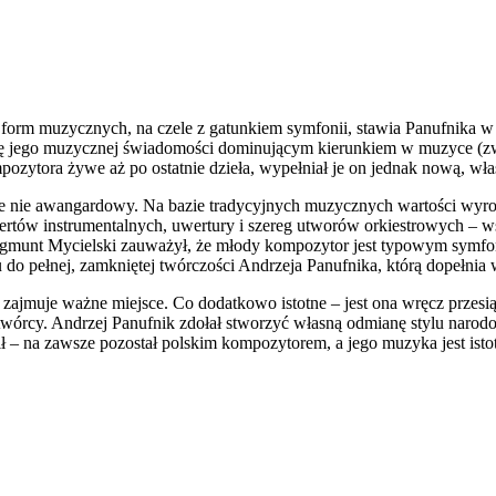
ch form muzycznych, na czele z gatunkiem symfonii, stawia Panufnika
się jego muzycznej świadomości dominującym kierunkiem w muzyce (zw
zytora żywe aż po ostatnie dzieła, wypełniał je on jednak nową, włas
 nie awangardowy. Na bazie tradycyjnych muzycznych wartości wyrosła
ncertów instrumentalnych, uwertury i szereg utworów orkiestrowych – 
munt Mycielski zauważył, że młody kompozytor jest typowym symfonis
u do pełnej, zamkniętej twórczości Andrzeja Panufnika, którą dopełni
jmuje ważne miejsce. Co dodatkowo istotne – jest ona wręcz przesiąk
wórcy. Andrzej Panufnik zdołał stworzyć własną odmianę stylu naro
 – na zawsze pozostał polskim kompozytorem, a jego muzyka jest isto