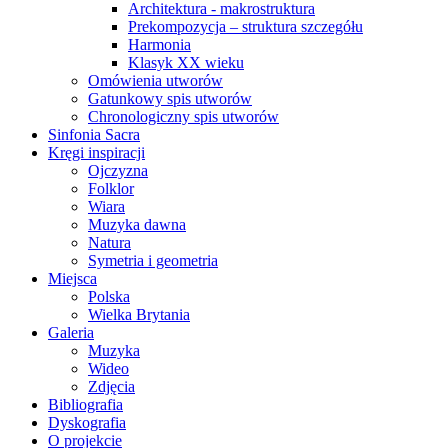
Architektura - makrostruktura
Prekompozycja – struktura szczegółu
Harmonia
Klasyk XX wieku
Omówienia utworów
Gatunkowy spis utworów
Chronologiczny spis utworów
Sinfonia Sacra
Kręgi inspiracji
Ojczyzna
Folklor
Wiara
Muzyka dawna
Natura
Symetria i geometria
Miejsca
Polska
Wielka Brytania
Galeria
Muzyka
Wideo
Zdjęcia
Bibliografia
Dyskografia
O projekcie