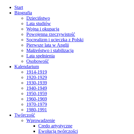
Start
Biografia
Dzieciństwo
Lata studiów
Wojna i okupacja
Powojenna rzeczywistość
Socrealizm i ucieczka z Polski
Pierwsze lata w Anglii
Małżeństwo i stabilizacja
Lata spełnienia
Osobowość
Kalendarium
1914-1919
1920-1929
1930-1939
1940-1949
1950-1959
1960-1969
1970-1979
1980-1991
Twórczość
Wprowadzenie
Credo artystyczne
Ewolucja twórczości