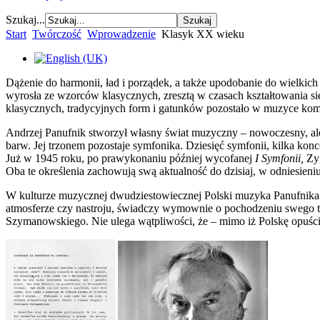
Szukaj...
Start
Twórczość
Wprowadzenie
Klasyk XX wieku
Dążenie do harmonii, ład i porządek, a także upodobanie do wielki
wyrosła ze wzorców klasycznych, zresztą w czasach kształtowania 
klasycznych, tradycyjnych form i gatunków pozostało w muzyce kompo
Andrzej Panufnik stworzył własny świat muzyczny – nowoczesny, ale
barw. Jej trzonem pozostaje symfonika. Dziesięć symfonii, kilka ko
Już w 1945 roku, po prawykonaniu później wycofanej
I Symfonii,
Zyg
Oba te określenia zachowują swą aktualność do dzisiaj, w odniesieni
W kulturze muzycznej dwudziestowiecznej Polski muzyka Panufnika za
atmosferze czy nastroju, świadczy wymownie o pochodzeniu swego t
Szymanowskiego. Nie ulega wątpliwości, że – mimo iż Polskę opuścił