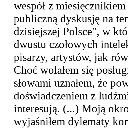
wespół z miesięcznikiem
publiczną dyskusję na te
dzisiejszej Polsce", w kt
dwustu czołowych intelek
pisarzy, artystów, jak ró
Choć wolałem się posług
słowami uznałem, że pow
doświadczeniem z ludźmi
interesują. (...) Moją ok
wyjaśniłem dylematy ko