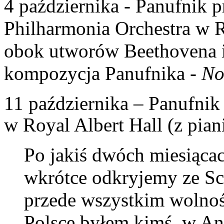
4 października - Panufnik 
Philharmonia Orchestra w R
obok utworów Beethovena i
kompozycja Panufnika -
No
11 października – Panufnik
w Royal Albert Hall (z pia
Po jakiś dwóch miesiącac
wkrótce odkryjemy ze Scar
przede wszystkim wolnoś
Polsce byłem kimś, w Ang