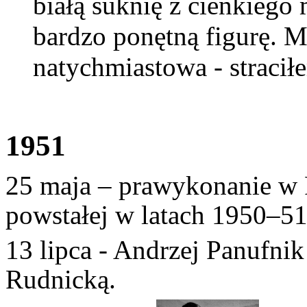
białą suknię z cienkiego 
bardzo ponętną figurę. M
natychmiastowa - stracił
1951
25 maja – prawykonanie w 
powstałej w latach 1950–5
13 lipca - Andrzej Panufni
Rudnicką.