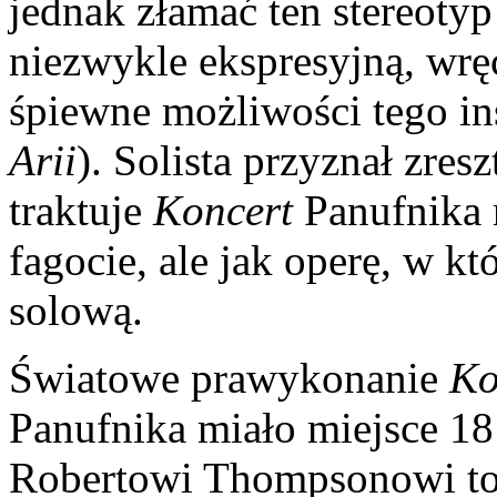
jednak złamać ten stereotyp
niezwykle ekspresyjną, wrę
śpiewne możliwości tego i
Arii
). Solista przyznał zre
traktuje
Koncert
Panufnika 
fagocie, ale jak operę, w kt
solową.
Światowe prawykonanie
Ko
Panufnika miało miejsce 1
Robertowi Thompsonowi t