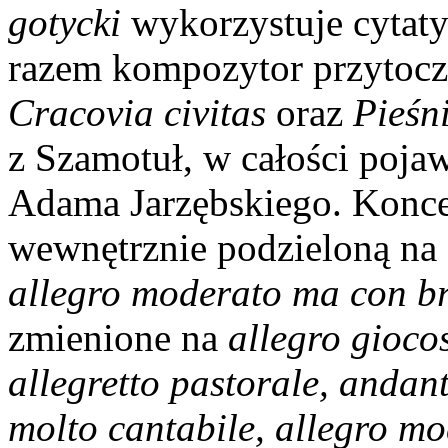
gotycki
wykorzystuje cytat
razem kompozytor przytocz
Cracovia civitas
oraz
Pieśn
z Szamotuł, w całości pojaw
Adama Jarzębskiego. Koncer
wewnętrznie podzieloną na
allegro moderato ma con b
zmienione na
allegro gioco
allegretto pastorale, andan
molto cantabile, allegro m