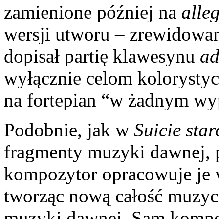
zamienione później na
alle
wersji utworu – zrewidowa
dopisał partię klawesynu
ad
wyłącznie celom kolorysty
na fortepian “w żadnym wy
Podobnie, jak w
Suicie star
fragmenty muzyki dawnej, 
kompozytor opracowuje je 
tworząc nową całość muzyc
muzyki dawnej. Sam kompo