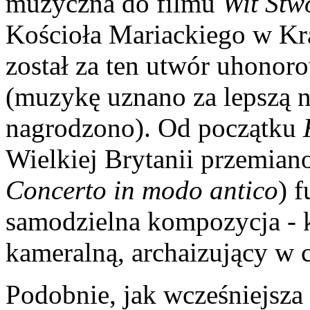
muzyczna do filmu
Wit Stw
Kościoła Mariackiego w Kr
został za ten utwór uhono
(muzykę uznano za lepszą ni
nagrodzono). Od początku
Wielkiej Brytanii przemia
Concerto in modo antico
) 
samodzielna kompozycja - ko
kameralną, archaizujący w c
Podobnie, jak wcześniejsza