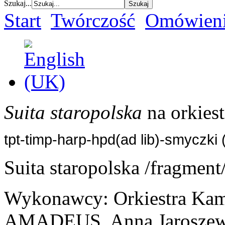
Szukaj...
Start
Twórczość
Omówieni
Suita staropolska
na orkies
tpt-timp-harp-hpd(ad lib)-smyczki 
Suita staropolska /fragment
Wykonawcy: Orkiestra Kam
AMADEUS, Anna Jaroszewsk