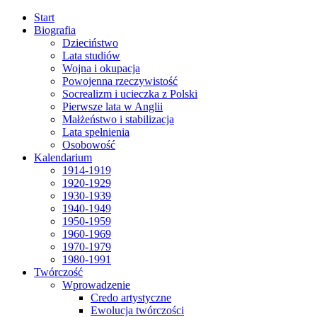
Start
Biografia
Dzieciństwo
Lata studiów
Wojna i okupacja
Powojenna rzeczywistość
Socrealizm i ucieczka z Polski
Pierwsze lata w Anglii
Małżeństwo i stabilizacja
Lata spełnienia
Osobowość
Kalendarium
1914-1919
1920-1929
1930-1939
1940-1949
1950-1959
1960-1969
1970-1979
1980-1991
Twórczość
Wprowadzenie
Credo artystyczne
Ewolucja twórczości