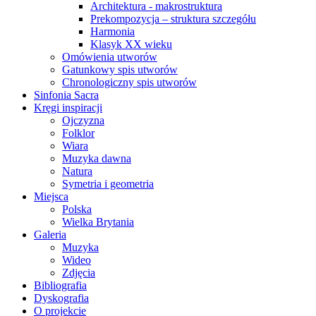
Architektura - makrostruktura
Prekompozycja – struktura szczegółu
Harmonia
Klasyk XX wieku
Omówienia utworów
Gatunkowy spis utworów
Chronologiczny spis utworów
Sinfonia Sacra
Kręgi inspiracji
Ojczyzna
Folklor
Wiara
Muzyka dawna
Natura
Symetria i geometria
Miejsca
Polska
Wielka Brytania
Galeria
Muzyka
Wideo
Zdjęcia
Bibliografia
Dyskografia
O projekcie