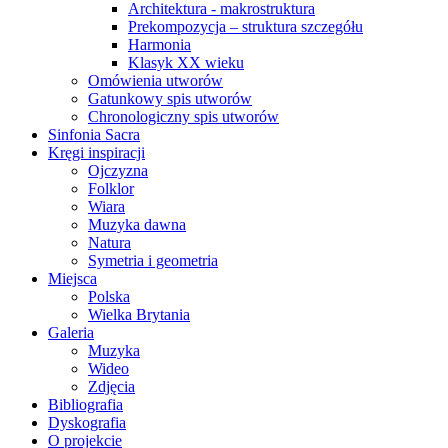
Architektura - makrostruktura
Prekompozycja – struktura szczegółu
Harmonia
Klasyk XX wieku
Omówienia utworów
Gatunkowy spis utworów
Chronologiczny spis utworów
Sinfonia Sacra
Kręgi inspiracji
Ojczyzna
Folklor
Wiara
Muzyka dawna
Natura
Symetria i geometria
Miejsca
Polska
Wielka Brytania
Galeria
Muzyka
Wideo
Zdjęcia
Bibliografia
Dyskografia
O projekcie