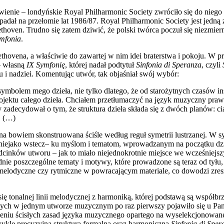
enie – londyńskie Royal Philharmonic Society zwróciło się do niego
dał na przełomie lat 1986/87. Royal Philharmonic Society jest jedną 
oven. Trudno się zatem dziwić, że polski twórca poczuł się niezmi
mfonia
.
hovena, a właściwie do zawartej w nim idei braterstwa i pokoju. W p
 – własną
IX Symfonię
, której nadał podtytuł
Sinfonia di Speranza
, czyli
 nadziei. Komentując utwór, tak objaśniał swój wybór:
bolem mego dzieła, nie tylko dlatego, że od starożytnych czasów insp
rojektu całego dzieła. Chciałem przetłumaczyć na język muzyczny prawa o
czy zadecydował o tym, że struktura dzieła składa się z dwóch planów: ci
. (…)
a bowiem skonstruowana ściśle według reguł symetrii lustrzanej. W sym
 niejako wstecz– ku myślom i tematom, wprowadzanym na początku dzi
cinków utworu – jak to miało niejednokrotnie miejsce we wcześniejsz
e poszczególne tematy i motywy, które prowadzone są teraz od tyłu,
melodyczne czy rytmiczne w powracającym materiale, co dowodzi zresz
ię tonalnej linii melodycznej z harmoniką, której podstawą są współbr
nych w jednym utworze muzycznym po raz pierwszy pojawiło się u Pa
eniu ścisłych zasad języka muzycznego opartego na wyselekcjonowan
kle precyzyjna struktura formalna oraz harmoniczna
Sinfonia di Spe