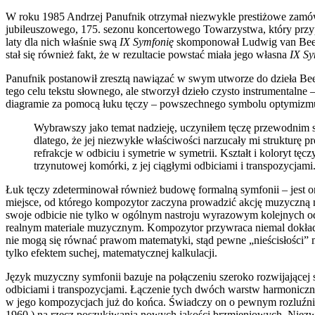
W roku 1985 Andrzej Panufnik otrzymał niezwykle prestiżowe zamówi
jubileuszowego, 175. sezonu koncertowego Towarzystwa, który przypa
laty dla nich właśnie swą
IX Symfonię
skomponował Ludwig van Beeth
stał się również fakt, że w rezultacie powstać miała jego własna
IX Sy
Panufnik postanowił zresztą nawiązać w swym utworze do dzieła Beet
tego celu tekstu słownego, ale stworzył dzieło czysto instrumentalne
diagramie za pomocą łuku tęczy – powszechnego symbolu optymizmu i
Wybrawszy jako temat nadzieję, uczyniłem tęczę przewodnim sym
dlatego, że jej niezwykłe właściwości narzucały mi strukturę p
refrakcje w odbiciu i symetrie w symetrii. Kształt i koloryt tę
trzynutowej komórki, z jej ciągłymi odbiciami i transpozycjami
Łuk tęczy zdeterminował również budowę formalną symfonii – jest on
miejsce, od którego kompozytor zaczyna prowadzić akcję muzyczną
swoje odbicie nie tylko w ogólnym nastroju wyrazowym kolejnych od
realnym materiale muzycznym. Kompozytor przywraca niemal dokładni
nie mogą się równać prawom matematyki, stąd pewne „nieścisłości” 
tylko efektem suchej, matematycznej kalkulacji.
Język muzyczny symfonii bazuje na połączeniu szeroko rozwijającej s
odbiciami i transpozycjami. Łączenie tych dwóch warstw harmonicz
w jego kompozycjach już do końca. Świadczy on o pewnym rozluźni
1960.) na rzecz poszukiwania nowych jakości brzmieniowych. Niezwy