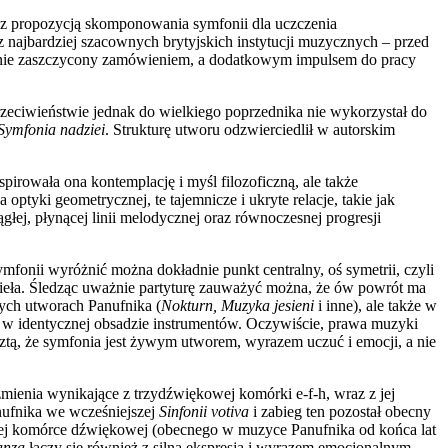
 z propozycją skomponowania symfonii dla uczczenia
z najbardziej szacownych brytyjskich instytucji muzycznych – przed
ernie zaszczycony zamówieniem, a dodatkowym impulsem do pracy
rzeciwieństwie jednak do wielkiego poprzednika nie wykorzystał do
Symfonia nadziei
. Strukturę utworu odzwierciedlił w autorskim
irowała ona kontemplację i myśl filozoficzną, ale także
ptyki geometrycznej, te tajemnicze i ukryte relacje, takie jak
ągłej, płynącej linii melodycznej oraz równoczesnej progresji
fonii wyróżnić można dokładnie punkt centralny, oś symetrii, czyli
eła. Śledząc uważnie partyturę zauważyć można, że ów powrót ma
ych utworach Panufnika (
Nokturn, Muzyka jesieni
i inne), ale także w
 w identycznej obsadzie instrumentów. Oczywiście, prawa muzyki
tą, że symfonia jest żywym utworem, wyrazem uczuć i emocji, a nie
zmienia wynikające z trzydźwiękowej komórki e-f-h, wraz z jej
nufnika we wcześniejszej
Sinfonii votiva
i zabieg ten pozostał obecny
ej komórce dźwiękowej (obecnego w muzyce Panufnika od końca lat
ranza
łączy się również z silną ekspresją i wyrazem emocjonalnym