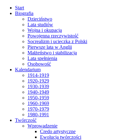
Start
Biografia
Dzieciństwo
Lata studiów
Wojna i okupacja
Powojenna rzeczywistość
Socrealizm i ucieczka z Polski
Pierwsze lata w Anglii
Małżeństwo i stabilizacja
Lata spełnienia
Osobowość
Kalendarium
1914-1919
1920-1929
1930-1939
1940-1949
1950-1959
1960-1969
1970-1979
1980-1991
Twórczość
Wprowadzenie
Credo artystyczne
Ewolucja twórczości