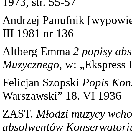
1973, str. 55-57
Andrzej Panufnik [wypowie
III 1981 nr 136
Altberg Emma
2 popisy ab
Muzycznego
, w: „Ekspress
Felicjan Szopski
Popis Kon
Warszawski” 18. VI 1936
ZAST.
Młodzi muzycy wcho
absolwentów Konserwator