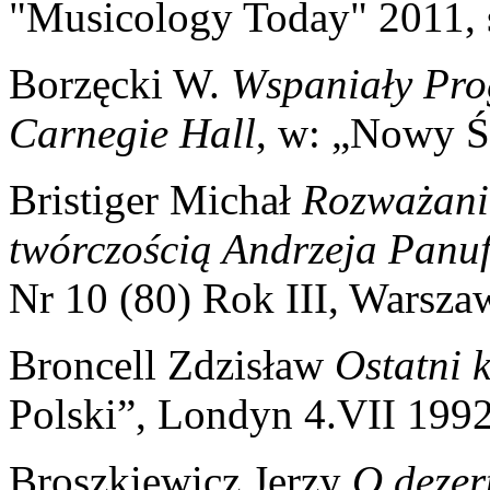
"Musicology Today" 2011, 
Borzęcki W.
Wspaniały Pro
Carnegie Hall
, w: „Nowy Ś
Bristiger Michał
Rozważania
twórczością Andrzeja Panu
Nr 10 (80) Rok III, Warsza
Broncell Zdzisław
Ostatni 
Polski”, Londyn 4.VII 199
Broszkiewicz Jerzy
O dezer