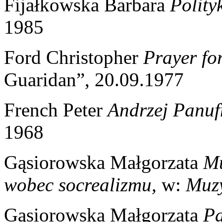
Fijałkowska Barbara
Polity
1985
Ford Christopher
Prayer fo
Guaridan”, 20.09.1977
French Peter
Andrzej Panuf
1968
Gąsiorowska Małgorzata
Mu
wobec socrealizmu,
w:
Muzy
Gąsiorowska Małgorzata
Pa