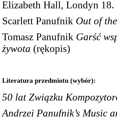
Elizabeth Hall, Londyn 18.
Scarlett Panufnik
Out of th
Tomasz Panufnik
Garść ws
żywota
(rękopis)
Literatura przedmiotu (wybór):
50 lat Związku Kompozytor
Andrzej Panufnik’s Music an