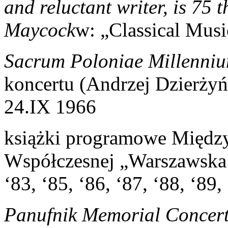
and reluctant writer, is 75 
Maycock
w: „Classical Musi
Sacrum Poloniae Millenni
koncertu (Andrzej Dzierżyń
24.IX 1966
książki programowe Międz
Współczesnej „Warszawska Je
‘83, ‘85, ‘86, ‘87, ‘88, ‘89,
Panufnik Memorial Concert