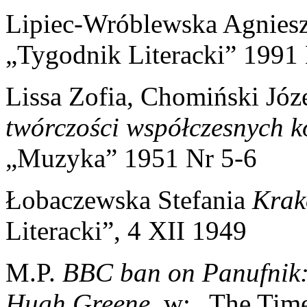
Lipiec-Wróblewska Agnies
„Tygodnik Literacki” 1991
Lissa Zofia, Chomiński Jó
twórczości współczesnych 
„Muzyka” 1951 Nr 5-6
Łobaczewska Stefania
Krak
Literacki”, 4 XII 1949
M.P.
BBC ban on Panufnik: i
Hugh Greene
, w: „The Tim