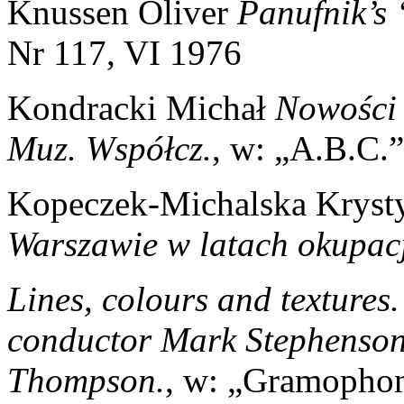
Knussen Oliver
Panufnik’s 
Nr 117, VI 1976
Kondracki Michał
Nowości 
Muz. Współcz.
, w: „A.B.C.
Kopeczek-Michalska Krys
Warszawie w latach okupac
Lines, colours and textures
conductor Mark Stephenson
Thompson.
, w: „Gramophon