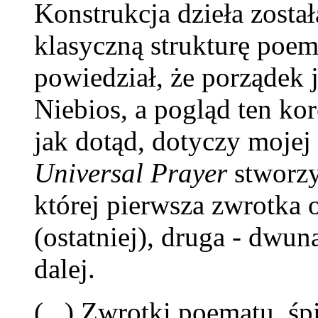
Konstrukcja dzieła zosta
klasyczną strukturę poe
powiedział, że porządek
Niebios, a pogląd ten k
jak dotąd, dotyczy moje
Universal Prayer
stworzy
której pierwsza zwrotka 
(ostatniej), druga - dwunas
dalej.
(...) Zwrotki poematu, śp