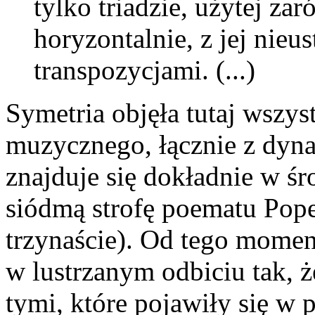
tylko triadzie, użytej za
horyzontalnie, z jej nieu
transpozycjami. (...)
Symetria objęła tutaj wszy
muzycznego, łącznie z dyna
znajduje się dokładnie w śr
siódmą strofę poematu Pope
trzynaście). Od tego mome
w lustrzanym odbiciu tak, ż
tymi, które pojawiły się w p