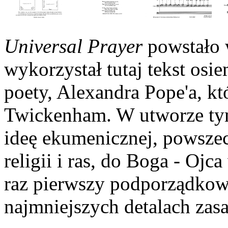
Universal Prayer
powstało 
wykorzystał tutaj tekst os
poety, Alexandra Pope'a, k
Twickenham. W utworze ty
ideę ekumenicznej, powsze
religii i ras, do Boga - Ojc
raz pierwszy podporządkowu
najmniejszych detalach zas