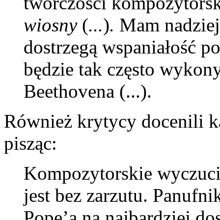
twórczości kompozytorski
wiosny
(
...
)
.
Mam nadzieję
dostrzegą wspaniałość po
będzie tak często wykon
Beethovena (...).
Również krytycy docenili k
pisząc:
Kompozytorskie wyczucie
jest bez zarzutu. Panufni
Pope’a na najbardziej do