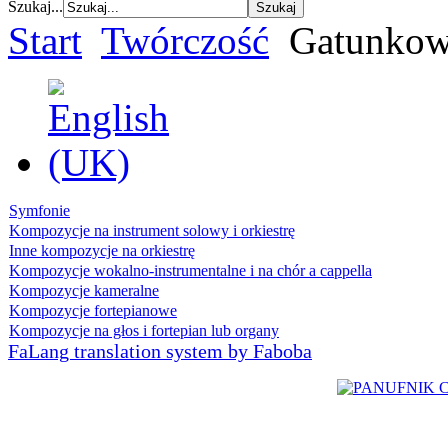
Szukaj...
Start
Twórczość
Gatunkow
Symfonie
Kompozycje na instrument solowy i orkiestrę
Inne kompozycje na orkiestrę
Kompozycje wokalno-instrumentalne i na chór a cappella
Kompozycje kameralne
Kompozycje fortepianowe
Kompozycje na głos i fortepian lub organy
FaLang translation system by Faboba