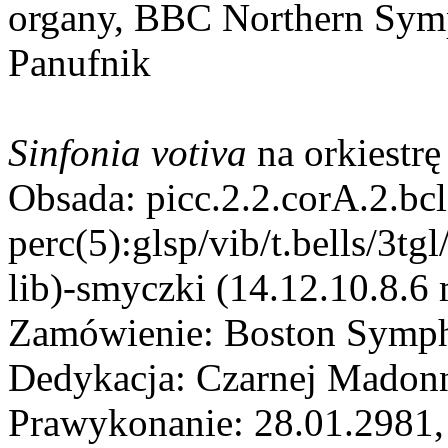
organy, BBC Northern Symp
Panufnik
Sinfonia votiva
na orkiestrę
Obsada: picc.2.2.corA.2.bcl
perc(5):glsp/vib/t.bells/3tg
lib)-smyczki (14.12.10.8.6 
Zamówienie: Boston Sympho
Dedykacja: Czarnej Madon
Prawykonanie: 28.01.2981