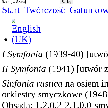
Szukaj...
Start
Twórczość
Gatunkow
I Symfonia
(1939-40)
[utwó
II Symfonia
(1941) [utwór z
Sinfonia rustica
na osiem in
orkiestry smyczkowe (194
Obsada: 1.2.0.2-2.1.0.0-sm