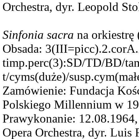
Orchestra, dyr. Leopold St
Sinfonia sacra
na orkiestrę
Obsada: 3(III=picc).2.corA.
timp.perc(3):SD/TD/BD/ta
t/cyms(duże)/susp.cym(mał
Zamówienie: Fundacja Kośc
Polskiego Millennium w 1
Prawykonanie: 12.08.1964,
Opera Orchestra, dyr. Luis