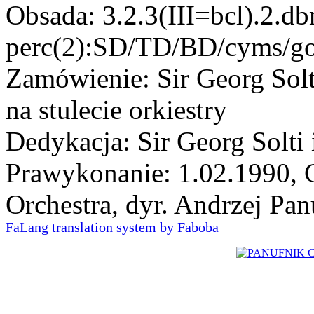
Obsada: 3.2.3(III=bcl).2.db
perc(2):SD/TD/BD/cyms/go
Zamówienie: Sir Georg Sol
na stulecie orkiestry
Dedykacja: Sir Georg Solt
Prawykonanie: 1.02.1990,
Orchestra, dyr. Andrzej Pan
FaLang translation system by Faboba