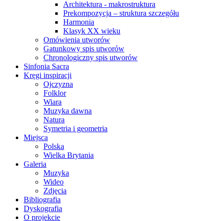
Architektura - makrostruktura
Prekompozycja – struktura szczegółu
Harmonia
Klasyk XX wieku
Omówienia utworów
Gatunkowy spis utworów
Chronologiczny spis utworów
Sinfonia Sacra
Kręgi inspiracji
Ojczyzna
Folklor
Wiara
Muzyka dawna
Natura
Symetria i geometria
Miejsca
Polska
Wielka Brytania
Galeria
Muzyka
Wideo
Zdjęcia
Bibliografia
Dyskografia
O projekcie