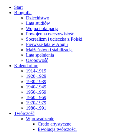
Start
Biografia
Dzieciństwo
Lata studiów
Wojna i okupacja
Powojenna rzeczywistość
Socrealizm i ucieczka z Polski
Pierwsze lata w Anglii
Małżeństwo i stabilizacja
Lata spełnienia
Osobowość
Kalendarium
1914-1919
1920-1929
1930-1939
1940-1949
1950-1959
1960-1969
1970-1979
1980-1991
Twórczość
Wprowadzenie
Credo artystyczne
Ewolucja twórczości