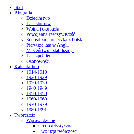
Start
Biografia
Dzieciństwo
Lata studiów
Wojna i okupacja
Powojenna rzeczywistość
Socrealizm i ucieczka z Polski
Pierwsze lata w Anglii
Małżeństwo i stabilizacja
Lata spełnienia
Osobowość
Kalendarium
1914-1919
1920-1929
1930-1939
1940-1949
1950-1959
1960-1969
1970-1979
1980-1991
Twórczość
Wprowadzenie
Credo artystyczne
Ewolucja twórczości