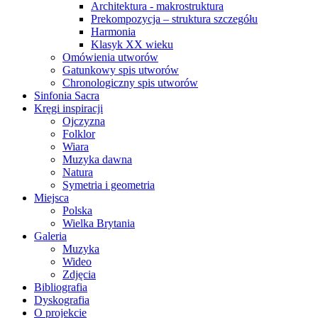
Architektura - makrostruktura
Prekompozycja – struktura szczegółu
Harmonia
Klasyk XX wieku
Omówienia utworów
Gatunkowy spis utworów
Chronologiczny spis utworów
Sinfonia Sacra
Kręgi inspiracji
Ojczyzna
Folklor
Wiara
Muzyka dawna
Natura
Symetria i geometria
Miejsca
Polska
Wielka Brytania
Galeria
Muzyka
Wideo
Zdjęcia
Bibliografia
Dyskografia
O projekcie