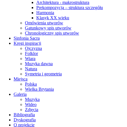
Architektura - makrostruktura
Prekompozycja – struktura szczegółu
Harmonia
Klasyk XX wieku
Omówienia utworów
Gatunkowy spis utworów
Chronologiczny spis utworów
Sinfonia Sacra
Kręgi inspiracji
Ojczyzna
Folklor
Wiara
Muzyka dawna
Natura
Symetria i geometria
Miejsca
Polska
Wielka Brytania
Galeria
Muzyka
Wideo
Zdjęcia
Bibliografia
Dyskografia
O projekcie