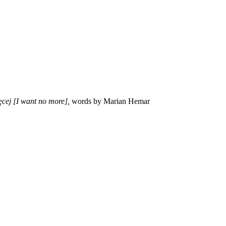
ęcej [I want no more],
words by Marian Hemar