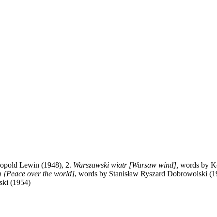
eopold Lewin (1948), 2.
Warszawski wiatr
[Warsaw wind],
words by Ko
m
[Peace over the world]
, words by Stanisław Ryszard Dobrowolski (1
ski (1954)