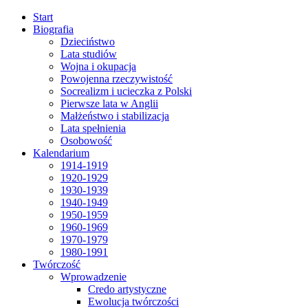
Start
Biografia
Dzieciństwo
Lata studiów
Wojna i okupacja
Powojenna rzeczywistość
Socrealizm i ucieczka z Polski
Pierwsze lata w Anglii
Małżeństwo i stabilizacja
Lata spełnienia
Osobowość
Kalendarium
1914-1919
1920-1929
1930-1939
1940-1949
1950-1959
1960-1969
1970-1979
1980-1991
Twórczość
Wprowadzenie
Credo artystyczne
Ewolucja twórczości