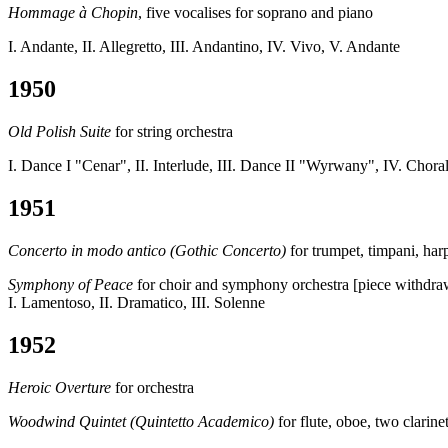
Hommage à Chopin
, five vocalises for soprano and piano
I. Andante, II. Allegretto, III. Andantino, IV. Vivo, V. Andante
1950
Old Polish Suite
for string orchestra
I. Dance I "Cenar", II. Interlude, III. Dance II "Wyrwany", IV. Chor
1951
Concerto in modo antico (Gothic Concerto)
for trumpet, timpani, har
Symphony of Peace
for choir and symphony orchestra [piece withdr
I. Lamentoso, II. Dramatico, III. Solenne
1952
Heroic Overture
for orchestra
Woodwind Quintet (Quintetto Academico)
for flute, oboe, two clarin