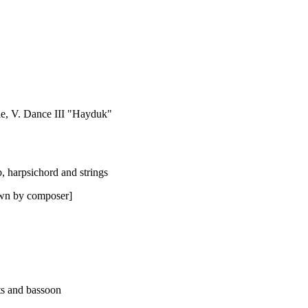
ale, V. Dance III "Hayduk"
p, harpsichord and strings
awn by composer]
ets and bassoon