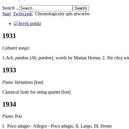
Search ...
Start
Twórczość
Chronologiczny spis utworów
1931
Cabaret songs:
1.
Ach, pardon [Ah, pardon],
words by Marian Hemar, 2.
Nie chcę wi
1933
Piano Variations
[lost]
Classical Suite
for string quartet [lost]
1934
Piano Trio
I. Poco adagio - Allegro - Poco adagio, II. Largo, III. Presto