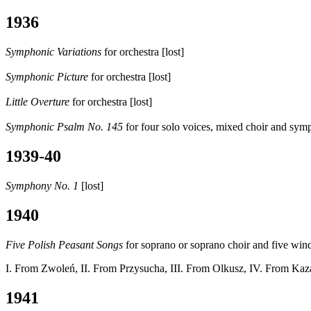
1936
Symphonic Variations
for orchestra [lost]
Symphonic Picture
for orchestra [lost]
Little Overture
for orchestra [lost]
Symphonic Psalm
No. 145
for four solo voices, mixed choir and sym
1939-40
Symphony No. 1
[lost]
1940
Five Polish Peasant Songs
for soprano or soprano choir and five win
I. From Zwoleń, II. From Przysucha, III. From Olkusz, IV. From Ka
1941