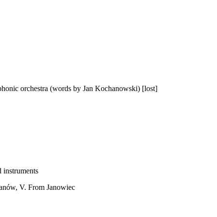
phonic orchestra (words by Jan Kochanowski) [lost]
d instruments
zanów, V. From Janowiec