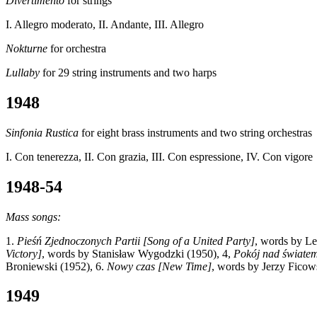
Divertimento
for strings
I. Allegro moderato, II. Andante, III. Allegro
Nokturne
for orchestra
Lullaby
for 29 string instruments and two harps
1948
Sinfonia Rustica
for eight brass instruments and two string orchestras
I. Con tenerezza, II. Con grazia, III. Con espressione, IV. Con vigore
1948-54
Mass songs:
1.
Pieśń Zjednoczonych Partii
[Song of a United Party]
, words by L
Victory]
, words by Stanisław Wygodzki (1950), 4,
Pokój nad świate
Broniewski (1952), 6.
Nowy czas
[New Time]
, words by Jerzy Ficow
1949