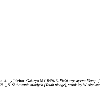
nstanty Ildefons Gałczyński (1949), 3.
Pieśń zwycięstwa
[Song of
951), 5.
Ślubowanie młodych
[Youth pledge]
, words by Władysław